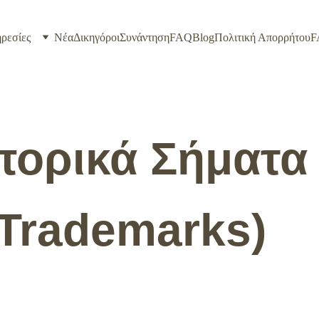
ρεσίες
Νέα
Δικηγόροι
Συνάντηση
FAQ
Blog
Πολιτική Απορρήτου
F
ορικά Σήματα
(Trademarks)