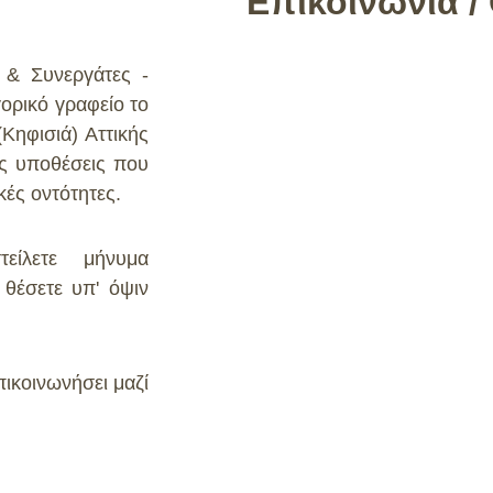
Επικοινωνία /
ς & Συνεργάτες -
γορικό γραφείο το
Κηφισιά) Αττικής
κές υποθέσεις που
ές οντότητες.
Όνομα
είλετε μήνυμα
 θέσετε υπ' όψιν
Επώνυμο
ικοινωνήσει μαζί
Το email σας*