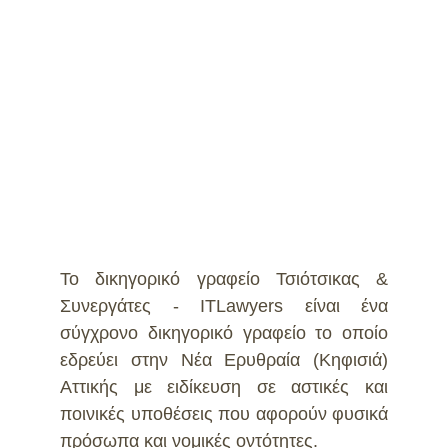
Απόφαση 
Τσιότσικας Δικηγόρος
(2025) Μικτού Ορκωτού 
-
Child exploitation and
Δικαστηρίου Αθηνών 
cyberbullying
-
Αποζημίωση για την Χρήση
Συζυγικής Στέγης -
Νομολογία
/
Ιωαννίδου
Αικατερίνη, Δικηγόρος
Το δικηγορικό γραφείο Τσιότσικας &
Συνεργάτες - ITLawyers είναι ένα
σύγχρονο δικηγορικό γραφείο το οποίο
εδρεύει στην Νέα Ερυθραία (Κηφισιά)
Αττικής με ειδίκευση σε αστικές και
ποινικές υποθέσεις που αφορούν φυσικά
πρόσωπα και νομικές οντότητες.