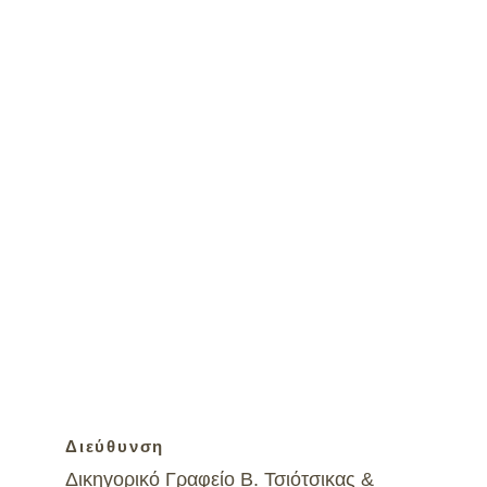
Το μήνυμά σας*
Επιθυμώ να λαμβάνω ενημερωτικά
δελτία*
Nαι
Όχι
submit
Διεύθυνση
Δικηγορικό Γραφείο Β. Τσιότσικας & 