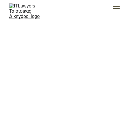
Δικηγόροι
Ηλεκτρονικό Έγκλημα - 
Πνευματικά Δικαιώματα - 
Προσωπικά δεδομένα