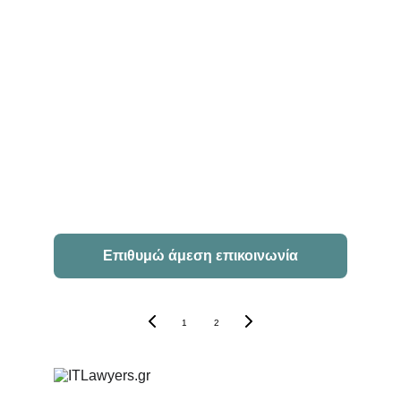
Βασίλειος Τσιότσικας & Συνεργάτες - 
ITLawyers
Επιθυμώ άμεση επικοινωνία
1
2