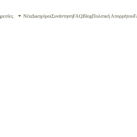
ρεσίες
Νέα
Δικηγόροι
Συνάντηση
FAQ
Blog
Πολιτική Απορρήτου
F